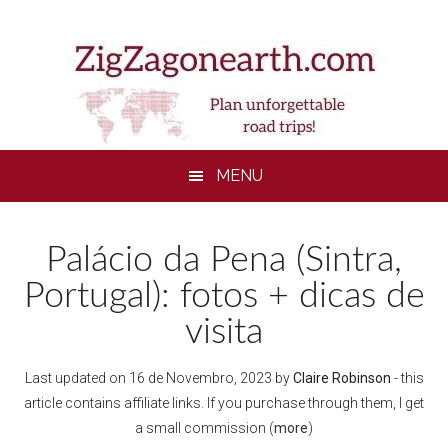
Skip
Skip
Skip
to
to
to
main
secondary
footer
content
menu
MENU
Palácio da Pena (Sintra,
Portugal): fotos + dicas de
visita
Last updated on
16 de Novembro, 2023
by
Claire Robinson
- this
article contains affiliate links. If you purchase through them, I get
a small commission (
more
)