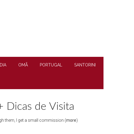
DIA
OMÃ
PORTUGAL
SANTORINI
+ Dicas de Visita
rough them, I get a small commission (
more
)