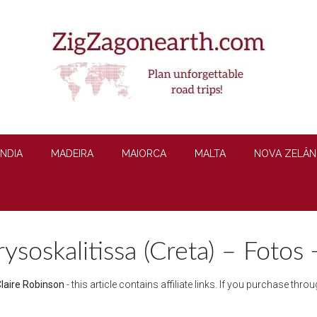
ÂNDIA
MADEIRA
MAIORCA
MALTA
NOVA ZELÂN
soskalitissa (Creta) – Fotos 
laire Robinson
- this article contains affiliate links. If you purchase th