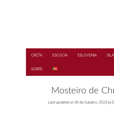
Skip
Skip
Skip
to
to
to
main
secondary
footer
content
menu
CRETA
ESCOCIA
ESLOVENIA
ISL
SOBRE
Mosteiro de Chry
Last updated on
30 de Outubro, 2023
by
C