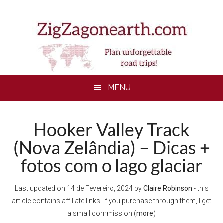
Skip
Skip
Skip
to
to
to
main
secondary
footer
content
menu
MENU
Hooker Valley Track
(Nova Zelândia) – Dicas +
fotos com o lago glaciar
Last updated on
14 de Fevereiro, 2024
by
Claire Robinson
- this
article contains affiliate links. If you purchase through them, I get
a small commission (
more
)