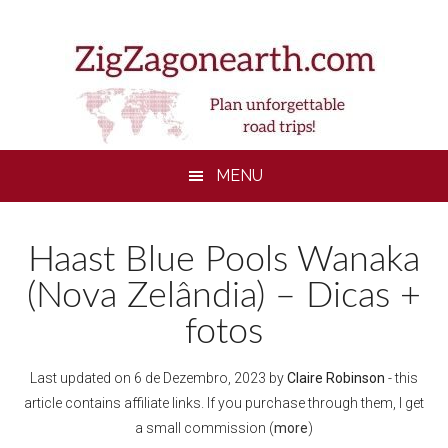
Skip
Skip
Skip
to
to
to
main
secondary
footer
content
menu
MENU
Haast Blue Pools Wanaka
(Nova Zelândia) – Dicas +
fotos
Last updated on
6 de Dezembro, 2023
by
Claire Robinson
- this
article contains affiliate links. If you purchase through them, I get
a small commission (
more
)