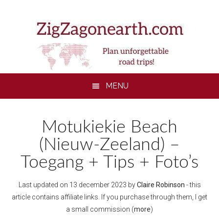
Skip
Skip
Skip
to
to
to
main
secondary
footer
content
menu
MENU
Motukiekie Beach
(Nieuw-Zeeland) –
Toegang + Tips + Foto’s
Last updated on
13 december 2023
by
Claire Robinson
- this
article contains affiliate links. If you purchase through them, I get
a small commission (
more
)