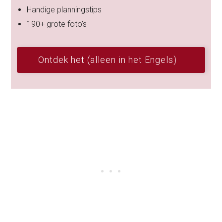
Handige planningstips
190+ grote foto’s
Ontdek het (alleen in het Engels)