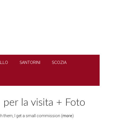
LLO
SANTORINI
SCOZIA
 per la visita + Foto
ough them, I get a small commission (
more
)