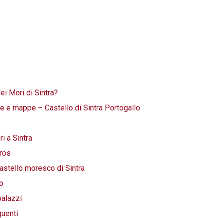
ei Mori di Sintra?
ne e mappe – Castello di Sintra Portogallo
i a Sintra
ros
Castello moresco di Sintra
lo
 palazzi
quenti