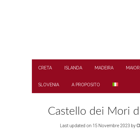
Skip
Skip
Skip
to
to
to
main
secondary
footer
content
menu
CRETA
ISLANDA
MADEIRA
MAIOR
SLOVENIA
A PROPOSITO
Castello dei Mori di
Last updated on
15 Novembre 2023
by
C