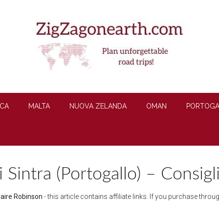
CA
MALTA
NUOVA ZELANDA
OMAN
PORTOGA
 Sintra (Portogallo) – Consigli
laire Robinson
- this article contains affiliate links. If you purchase thr