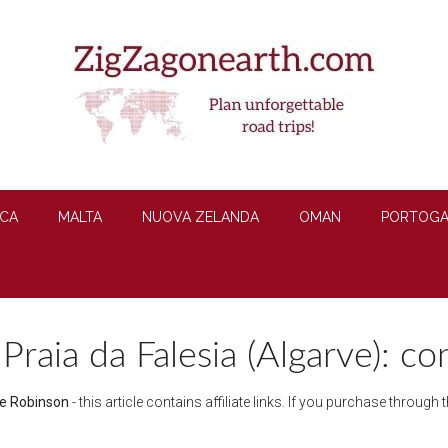
CA
MALTA
NUOVA ZELANDA
OMAN
PORTOGA
 Praia da Falesia (Algarve): con
re Robinson
- this article contains affiliate links. If you purchase throug