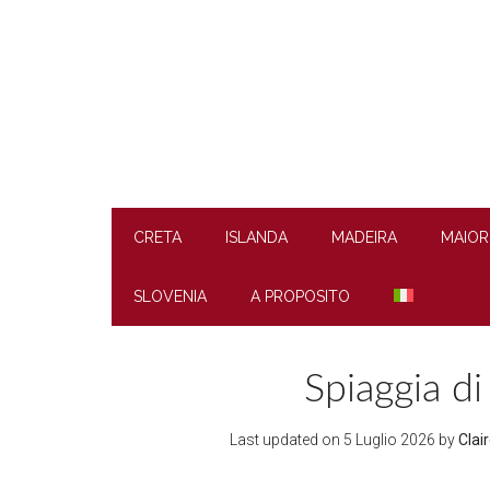
Skip
Skip
Skip
to
to
to
main
secondary
footer
content
menu
CRETA
ISLANDA
MADEIRA
MAIOR
SLOVENIA
A PROPOSITO
Spiaggia di
Last updated on
5 Luglio 2026
by
Clai