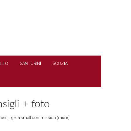
LLO
SANTORINI
SCOZIA
sigli + foto
h them, I get a small commission (
more
)