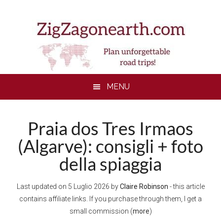
Skip
Skip
Skip
to
to
to
main
secondary
footer
content
menu
MENU
Praia dos Tres Irmaos
(Algarve): consigli + foto
della spiaggia
Last updated on
5 Luglio 2026
by
Claire Robinson
- this article
contains affiliate links. If you purchase through them, I get a
small commission (
more
)