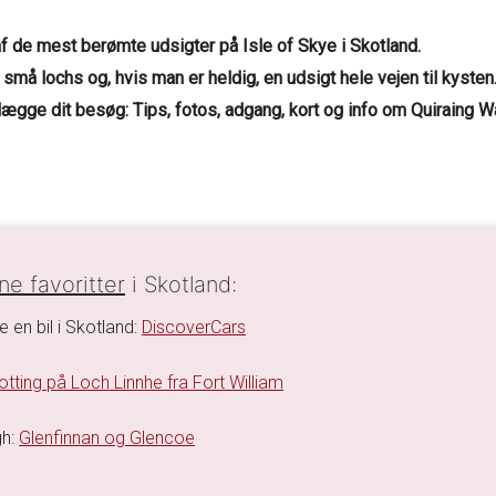
 de mest berømte udsigter på Isle of Skye i Skotland.
små lochs og, hvis man er heldig, en udsigt hele vejen til kysten.
ægge dit besøg: Tips, fotos, adgang, kort og info om Quiraing Wa
ne favoritter
i Skotland:
je en bil i Skotland:
DiscoverCars
tting på Loch Linnhe fra Fort William
gh:
Glenfinnan og Glencoe