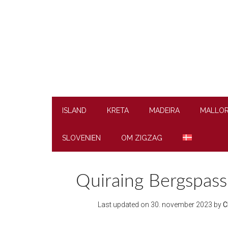
Skip
Skip
Skip
to
to
to
main
secondary
footer
content
menu
ISLAND
KRETA
MADEIRA
MALLO
SLOVENIEN
OM ZIGZAG
Quiraing Bergspass 
Last updated on
30. november 2023
by
C