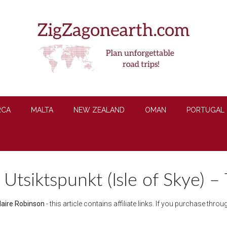
RCA
MALTA
NEW ZEALAND
OMAN
PORTUGAL
Utsiktspunkt (Isle of Skye) – 
laire Robinson
- this article contains affiliate links. If you purchase thr