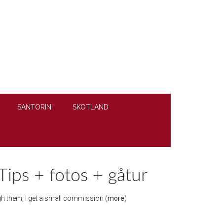
SANTORINI
SKOTLAND
Tips + fotos + gåtur
ough them, I get a small commission (
more
)