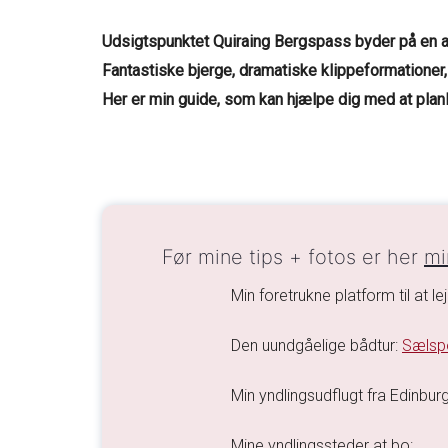
Udsigtspunktet Quiraing Bergspass byder på en af
Fantastiske bjerge, dramatiske klippeformationer, 
Her er min guide, som kan hjælpe dig med at planl
Før mine tips + fotos er her
mi
Min foretrukne platform til at le
Den uundgåelige bådtur:
Sælspo
Min yndlingsudflugt fra Edinbur
Mine yndlingssteder at bo: