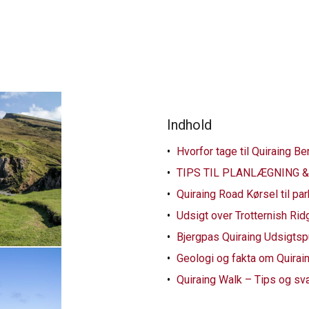
Indhold
Hvorfor tage til Quiraing B
TIPS TIL PLANLÆGNING & K
Quiraing Road Kørsel til p
Udsigt over Trotternish Rid
Bjergpas Quiraing Udsigtsp
Geologi og fakta om Quirai
Quiraing Walk – Tips og s