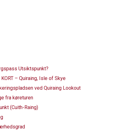
ergspass Utsiktspunkt?
ORT – Quiraing, Isle of Skye
arkeringspladsen ved Quiraing Lookout
ge fra køreturen
unkt (Cuith-Raing)
ng
værhedsgrad