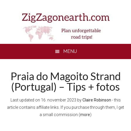
Skip
Skip
Skip
to
to
to
main
secondary
footer
content
menu
MENU
Praia do Magoito Strand
(Portugal) – Tips + fotos
Last updated on
16. november 2023
by
Claire Robinson
- this
article contains affiliate links. If you purchase through them, I get
a small commission (
more
)