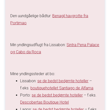
Den uundgåelige bådtur:
Benagil havgrotte fra
Portimao
Min yndlingsudflugt fra Lissabon:
Sintra Pena Palace
og Cabo da Roca
Mine yndlingssteder at bo:
Lissabon:
se de bedst bedømte hoteller
–
f.eks.
boutiquehotellet Santiago de Alfama
Porto:
se de bedst bedømte hoteller
– f.eks.
Descobertas Boutique Hotel
Lagos:
se de bedst bedømte hoteller
– f.eks.