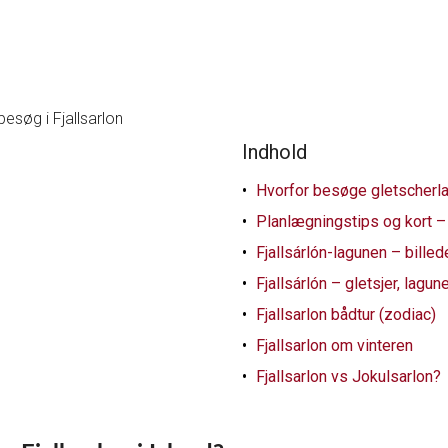
Indhold
Hvorfor besøge gletscherlag
Planlægningstips og kort – F
Fjallsárlón-lagunen – bille
Fjallsárlón – gletsjer, lagun
Fjallsarlon bådtur (zodiac)
Fjallsarlon om vinteren
Fjallsarlon vs Jokulsarlon?