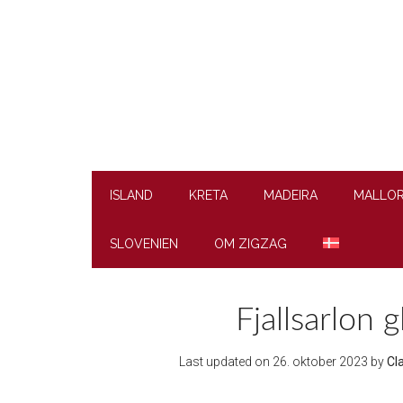
Skip
Skip
Skip
to
to
to
main
secondary
footer
content
menu
ISLAND
KRETA
MADEIRA
MALLO
SLOVENIEN
OM ZIGZAG
Fjallsarlon 
Last updated on
26. oktober 2023
by
Cl