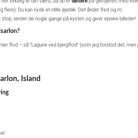
 her virkelig er det værd, da du er
tættere
på gletsjeren, med int
g flere). Du kan nyde et stille øjeblik. Det ånder fred og ro.
er stop, lander de nogle gange på kysten og giver episke billeder!
sarlon?
yder flod – så “Lagune ved bjergflod” (som jeg forstod det, men j
arlon, Island
ring
sel