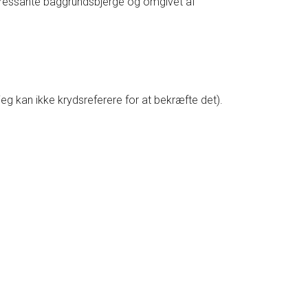
eressante baggrundsbjerge og omgivet af
eg kan ikke krydsreferere for at bekræfte det).