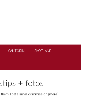
SANTORINI
SKOTLAND
stips + fotos
ugh them, I get a small commission (
more
)