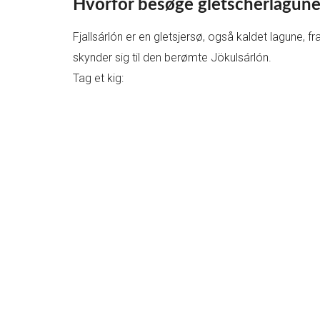
Hvorfor besøge gletscherlagunen 
Fjallsárlón er en gletsjersø, også kaldet lagune, fr
skynder sig til den berømte Jökulsárlón.
Tag et kig: