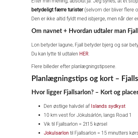
Efter min mening, absolut ja. Jeg synes, at et stop
betydeligt færre turister
(selvom der bliver flere o
Den er ikke altid fyldt med isbjerge, men når der 
Om navnet + Hvordan udtaler man Fjall
Lon betyder lagune, Fjall betyder bjerg og sar bet
Du kan lytte til udtalen
HER
.
Flere billeder efter planlægningstipsene.
Planlægningstips og kort – Fjalls
Hvor ligger Fjallsarlon? – Kort og place
Den østlige halvdel af
Islands sydkyst
10 km vest for Jökulsárlón, langs Road 1
Vik til Fjallsarlon = 2t15 kørsel
Jokulsarlon
til Fjallsarlon = 15 minutters kør