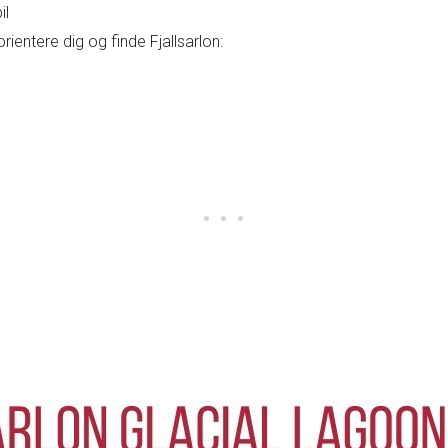
il
rientere dig og finde Fjallsarlon: