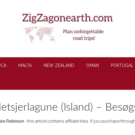
RCA
MALTA
NEW ZEALAND
OMAN
PORTUGAL
gletsjerlagune (Island) – Besøg
aire Robinson
- this article contains affiliate links. If you purchase thro