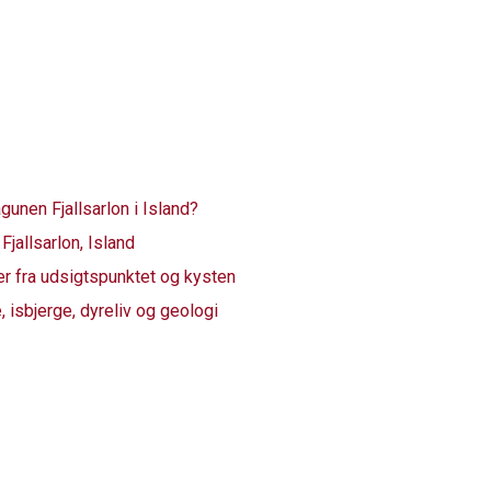
unen Fjallsarlon i Island?
jallsarlon, Island
der fra udsigtspunktet og kysten
e, isbjerge, dyreliv og geologi