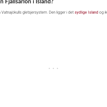
Fjallsarlon i Island?
a Vatnajökulls gletsjersystem. Den ligger i det
sydlige Island
og ik