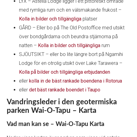
LYX – Astelia Lodge ligger i ett pittoreskt område
med rymliga rum och en välsmakande frukost –
Kolla in bilder och tillgängliga
platser
GÅRD – Eller bo på The Old Postoffice med utsikt
över bondgårdarna och beundra stjärnorna på
natten –
Kolla in bilder och tillgängliga
rum
SJÖUTSIKT – eller bo lite längre bort på Ngamihi
Lodge för en otrolig utsikt över Lake Tarawera –
Kolla på bilder och tillgängliga erbjudanden
eller
kolla in de bäst rankade boendena i Rotorua
eller
det bäst rankade boendet i Taupo
Vandringsleder i den geotermiska
parken Wai-O-Tapu – Karta
Vad man kan se – Wai-O-Tapu Karta