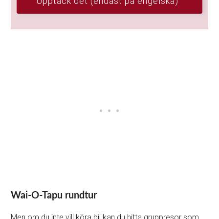
Upptäck det (endast på engelska)
Wai-O-Tapu rundtur
Men om du inte vill köra bil kan du hitta gruppresor som