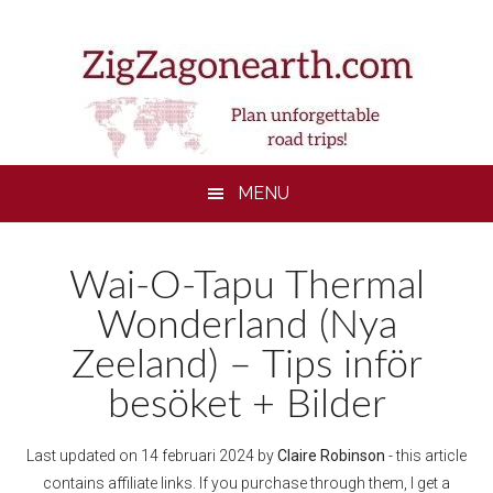
Skip
Skip
Skip
to
to
to
main
secondary
footer
content
menu
MENU
Wai-O-Tapu Thermal
Wonderland (Nya
Zeeland) – Tips inför
besöket + Bilder
Last updated on
14 februari 2024
by
Claire Robinson
- this article
contains affiliate links. If you purchase through them, I get a