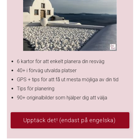
6 & 7 – Bästa fotoplatserna i byn Oia
Om du gillar fotografering är Oia verkligen platsen att
utforska (även om jag också verkligen har uppskattat
Emporio
för det också).
Jämfört med Fira
är Oia mer utspritt och erbjuder därför
fler utsiktspunkter över klipporna.
#6 Fotografera den mest berömda utsikten i
Oia – slottet över Ammoudi Bay
Den absolut mest kända fotoplatsen i Oia är det som
återstår av slottet. Som du kan se på bilden nedan ligger