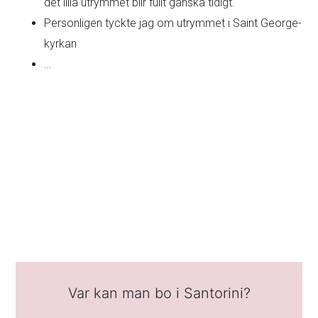
det lilla utrymmet blir fullt ganska tidigt.
Personligen tyckte jag om utrymmet i Saint George-
kyrkan
…
Var kan man bo i Santorini?
Mina favoriter:
För charmen: Oia –
Se de bäst rankade
boendena
Att utforska med buss: Fira –
Se de bäst