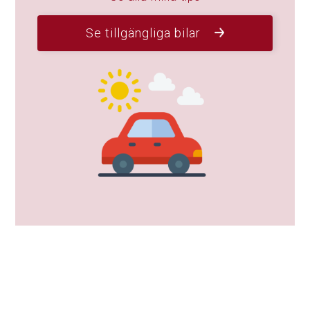
Om du känner för att sträcka på benen kan du också ta
en kort eller längre promenad. Nedan följer 3 alternativ.
#8 Promenad ner till Ammoudi Bay från Oia
Du kan gå nedför de 200 till 250 trappstegen från klippans
topp (beroende på var du börjar räkna).
Detta leder dig till den charmiga fiskehamnen Ammoudi
Bay (även skriven Amoudi Bay).
Det är ett bra sätt att få ett annat perspektiv på klipporna
och grotthusen.
Väl uppe på havsnivå kan du njuta av tavernorna som
serverar färsk fisk.