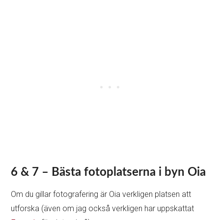
den på toppen av en udde och erbjuder fantastisk utsikt i
båda riktningarna.
Du måste gå nerför och uppför några trappor för att
komma dit, men det är värt det (dock inte vid
solnedgången enligt min mening, eftersom det är alldeles
för mycket folk).
Och din belöning är utsikten som du kan se på bilden
ovan: Grotthusen som går nerför klippan över Ammoudi
Bay.
Som du kan se finns det väderkvarnar på baksidan, den
lilla fiskehamnen i botten och unika boenden som du
skulle älska att njuta av (men de där grotthusen är väldigt
dyra!).