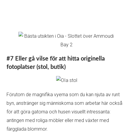
Behöver du hyra bil i Santorini?
Mina tips:
Jämför priser på min favoritplattform:
Discovercars.com
– en av de bäst rankade
jämförelsesajterna!
Ta inte en för stor bil, eftersom byvägarna