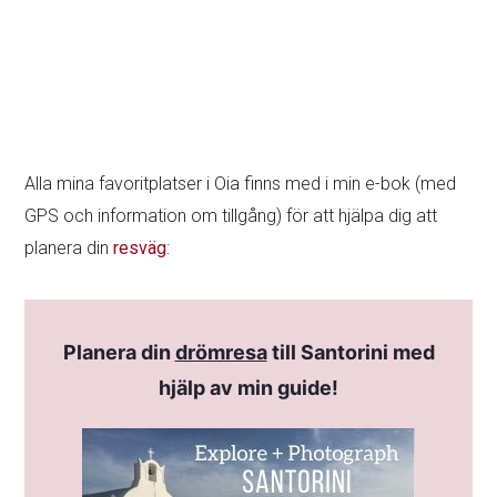
90+ originalbilder som hjälper dig att välja
Upptäck det! (endast på engelska)