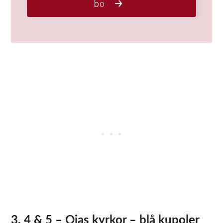
3, 4 & 5 – Oias kyrkor – blå kupoler
och klockor
Precis som alla andra byar på Santorini har Oia många
små kyrkor runt omkring. Det är ganska roligt att utforska
varje smal gata för att försöka hitta en annan.
#3 Hitta de 3 blå kupolerna i Oia