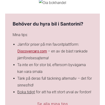
8, 9 & 10 – Vandringsäventyr runt
Oia