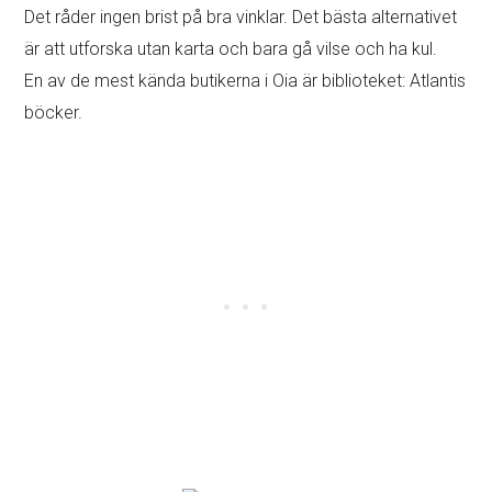
kan vara smala
Tänk på deras full täckning alternativ – det för
sinnesfrid!
Boka tidigt
för att ha ett stort urval av fordon!
Se alla mina tips
Se tillgängliga bilar