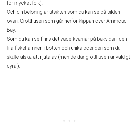
Förutom de magnifika vyerna som du kan njuta av runt
byn, anstränger sig människorna som arbetar här också
för att göra gatorna och husen visuellt intressanta:
antingen med roliga möbler eller med växter med
färgglada blommor.
Det råder ingen brist på bra vinklar. Det bästa alternativet
är att utforska utan karta och bara gå vilse och ha kul.
En av de mest kända butikerna i Oia är biblioteket: Atlantis
böcker.