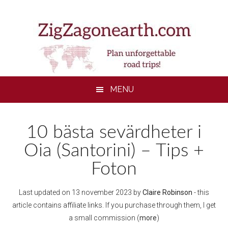
Skip
Skip
Skip
to
to
to
main
secondary
footer
content
menu
MENU
10 bästa sevärdheter i
Oia (Santorini) – Tips +
Foton
Last updated on
13 november 2023
by
Claire Robinson
- this
article contains affiliate links. If you purchase through them, I get
a small commission (
more
)