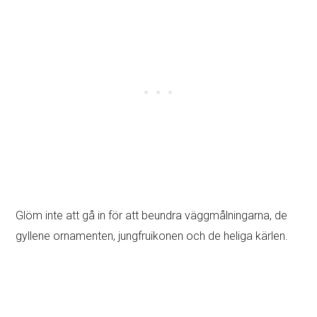
Planera din
drömresa
till Santorini med
hjälp av min guide!
6 kartor för att enkelt planera din resväg
40+ i förväg utvalda platser
GPS + tips för att få ut mesta möjliga av din tid
Tips för planering