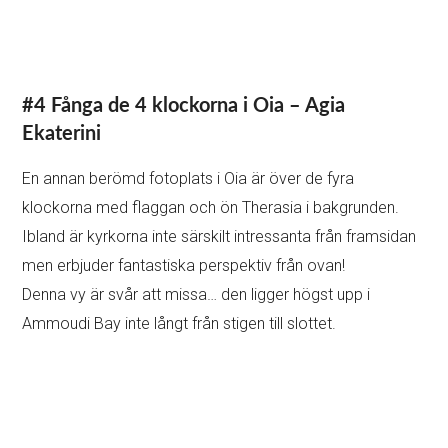
#5 Besök Oias huvudkyrka – Panagia
Platsani
Panagia Platsani är en kyrka som ingen hoppar över,
eftersom den ligger precis vid huvudgatan, men ändå är
det inte många som pratar om den.
Ursprungligen hade den byggts inuti slottet. Men den
flyttades till sin nuvarande plats, på mer stabil mark.
Jag tycker att den är ganska elegant med de välvda
fönstren, den stora blå kupolen och klockorna på sidan.