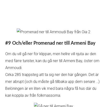
#10 Vandring till Imerovigli och Fira
Och så finns det den berömda vandringen på toppen av
klippan mellan byarna Oia, Imerovigli och Fira. Beroende
på hur vältränad du är och hur mycket du gillar utsikt tar
det 3 till 4 timmar. Här har man en fantastisk utsikt över
kalderan och öarna.
Det går en buss mellan Fira och Oia. Jag rekommenderar
att du åker till din motsatta punkt via buss eller taxi och
går tillbaka till din startpunkt.
Båda riktningarna är lika bra. Men om du försöker ta
bussen eller hitta en taxi senare på dagen blir det svårare.
Gå inte heller mitt på dagen på sommaren. Det finns
ingen skugga alls. Ta med rikligt med vatten.