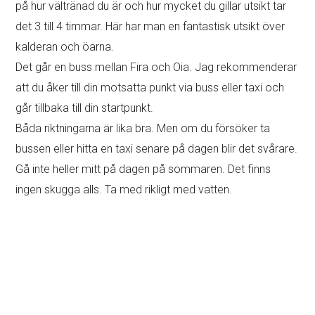
Oia ligger på den nordvästra delen av ön
Du kan nå den med buss från Fira
eller besök med bil – parkeringsplatser norr om byn
eller, om du bara vill luta dig tillbaka och koppla av,
kan du delta i en organiserad tur som inkluderar Oia
–
kolla in alternativ
(bussturer, privata turer,
solnedgångsturer, fotograferingsturer)