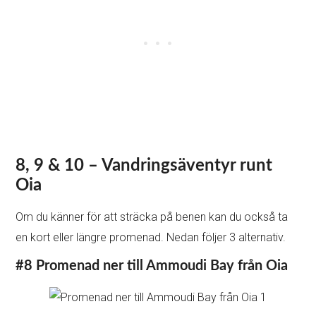
#9 Och/eller Promenad ner till Armeni Bay
Om du vill gå ner för klippan, men hellre vill njuta av den
med färre turister, kan du gå ner till Armeni Bay, öster om
Ammoudi.