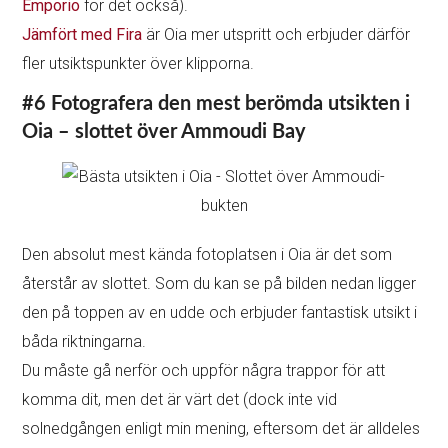
#7 Eller gå vilse för att hitta originella
fotoplatser (stol, butik)