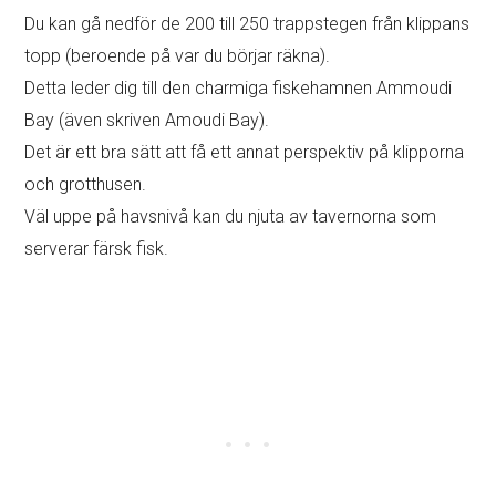
Cirka 285 trappsteg att ta sig ner den här gången. Det är
mer abrupt (och du måste gå tillbaka upp dem senare …)
Belöningen är en liten vik med bara några få hus där du
kan koppla av från folkmassorna.