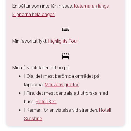
En båttur som inte får missas:
Katamaran längs
klipporna hela dagen
Min favoritutflykt:
Highlights Tour
Mina favoritställen att bo på:
I Oia, det mest berömda området på
klipporna:
Marizans grottor
I Fira, det mest centrala att utforska med
buss:
Hotell Keti
I Kamari för en vistelse vid stranden:
Hotell
Sunshine