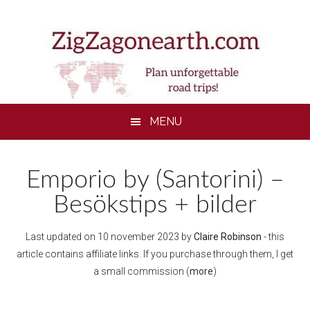
Skip
Skip
Skip
to
to
to
main
secondary
footer
content
menu
MENU
Emporio by (Santorini) –
Besökstips + bilder
Last updated on
10 november 2023
by
Claire Robinson
- this
article contains affiliate links. If you purchase through them, I get
a small commission (
more
)