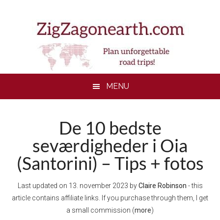
Skip
Skip
Skip
to
to
to
main
secondary
footer
content
menu
MENU
De 10 bedste
seværdigheder i Oia
(Santorini) – Tips + fotos
Last updated on
13. november 2023
by
Claire Robinson
- this
article contains affiliate links. If you purchase through them, I get
a small commission (
more
)