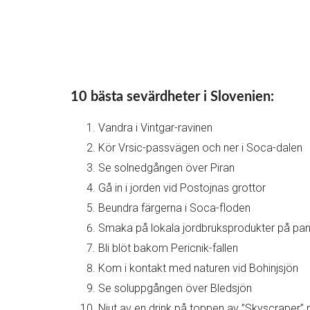
10 bästa sevärdheter i Slovenien:
Vandra i Vintgar-ravinen
Kör Vrsic-passvägen och ner i Soca-dalen
Se solnedgången över Piran
Gå in i jorden vid Postojnas grottor
Beundra färgerna i Soca-floden
Smaka på lokala jordbruksprodukter på p
Bli blöt bakom Pericnik-fallen
Kom i kontakt med naturen vid Bohinjsjön
Se soluppgången över Bledsjön
Njut av en drink på toppen av ”Skyscraper” m