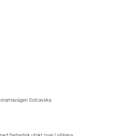
anoramavägen Solcavska
ed fantastisk utsikt över Ljubljana