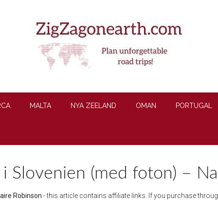
RCA
MALTA
NYA ZEELAND
OMAN
PORTUGAL
i Slovenien (med foton) – Na
laire Robinson
- this article contains affiliate links. If you purchase thr