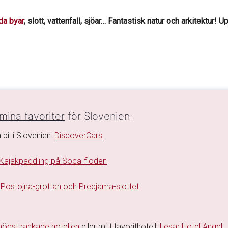
da byar
, slott, vattenfall, sjöar… Fantastisk natur och arkitektur!
mina favoriter
för Slovenien:
 bil i Slovenien:
DiscoverCars
Kajakpaddling på Soca-floden
:
Postojna-grottan och Predjama-slottet
högst rankade hotellen
eller mitt favorithotell:
Lesar Hotel Angel