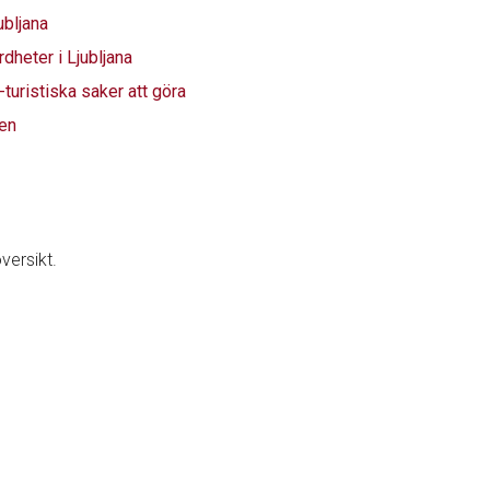
bljana
heter i Ljubljana
turistiska saker att göra
ien
versikt.