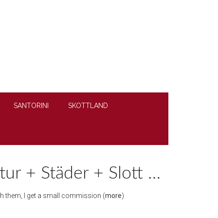
SANTORINI
SKOTTLAND
tur + Städer + Slott …
ough them, I get a small commission (
more
)