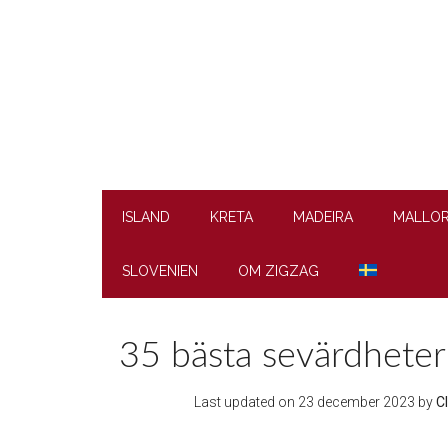
Skip
Skip
Skip
to
to
to
main
secondary
footer
content
menu
ISLAND
KRETA
MADEIRA
MALLO
SLOVENIEN
OM ZIGZAG
35 bästa sevärdheter 
Last updated on
23 december 2023
by
C