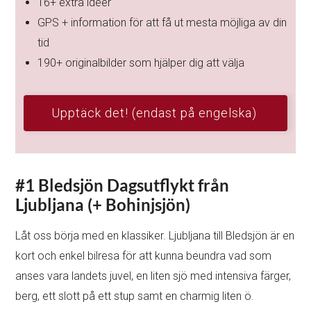
16+ extra idéer
GPS + information för att få ut mesta möjliga av din
tid
190+ originalbilder som hjälper dig att välja
Upptäck det! (endast på engelska)
#1 Bledsjön
Dagsutflykt från
Ljubljana (
+ Bohinjsjön)
Låt oss börja med en klassiker. Ljubljana till Bledsjön är en
kort och enkel bilresa för att kunna beundra vad som
anses vara landets juvel, en liten sjö med intensiva färger,
berg, ett slott på ett stup samt en charmig liten ö.