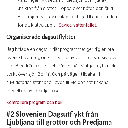
vandringen. Åk sedan till Bledsjön och njut av
utsikten från slottet. Hoppa över båten och åk till
Bohinjsjön. Njut av utsikten och gå till andra änden
för att klättra upp till
Savica-vattenfallet
.
Organiserade dagsutflykter
Jag hittade en dagstur där programmet ger dig en bra
översikt över regionen med lite av varje plats: utsikt över
sjön Bled från slottet och från en båt, Vintgar-klyftan plus
utsikt över sjön Bohinj. Och på vägen tillbaka till
huvudstaden stannar du även till vid den natursköna
medeltida byn Skofja Loka.
Kontrollera program och bok
#2 Slovenien Dagsutflykt från
Ljubljana till grottor och Predjama