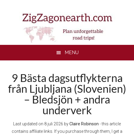
Skip
Skip
Skip
to
to
to
main
secondary
footer
content
menu
MENU
9 Bästa dagsutflykterna
från Ljubljana (Slovenien)
– Bledsjön + andra
underverk
Last updated on
8 juli 2026
by
Claire Robinson
- this article
contains affiliate links. If you purchase through them, I get a