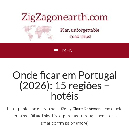
Skip
Skip
Skip
to
to
to
main
secondary
footer
content
menu
MENU
Onde ficar em Portugal
(2026): 15 regiões +
hotéis
Last updated on
6 de Julho, 2026
by
Claire Robinson
- this article
contains affiliate links. If you purchase through them, I get a
small commission (
more
)