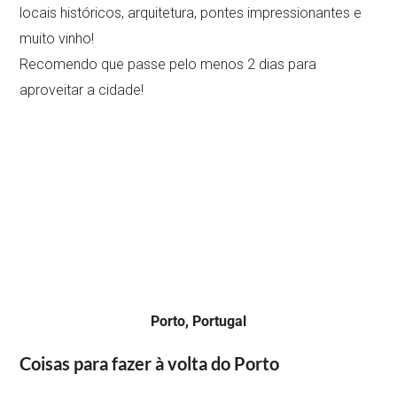
Com o rio a atravessá-lo, pode desfrutar de ruas antigas,
locais históricos, arquitetura, pontes impressionantes e
muito vinho!
Recomendo que passe pelo menos 2 dias para
aproveitar a cidade!
Porto, Portugal
Coisas para fazer à volta do Porto