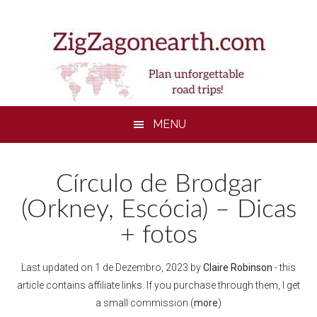
Skip
Skip
Skip
to
to
to
main
secondary
footer
content
menu
MENU
Círculo de Brodgar
(Orkney, Escócia) – Dicas
+ fotos
Last updated on
1 de Dezembro, 2023
by
Claire Robinson
- this
article contains affiliate links. If you purchase through them, I get
a small commission (
more
)