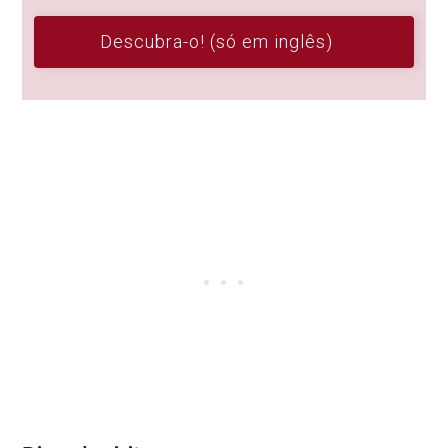
Descubra-o! (só em inglês)