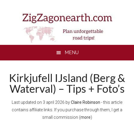
Skip
Skip
Skip
to
to
to
main
secondary
footer
content
menu
MENU
Kirkjufell IJsland (Berg &
Waterval) – Tips + Foto’s
Last updated on
3 april 2026
by
Claire Robinson
- this article
contains affiliate links. If you purchase through them, I get a
small commission (
more
)