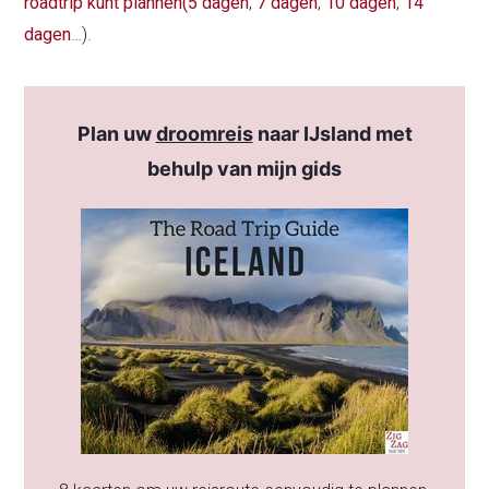
roadtrip kunt plannen
(5 dagen
,
7 dagen
,
10 dagen
,
14
dagen
…).
Plan uw
droomreis
naar IJsland met
behulp van mijn gids