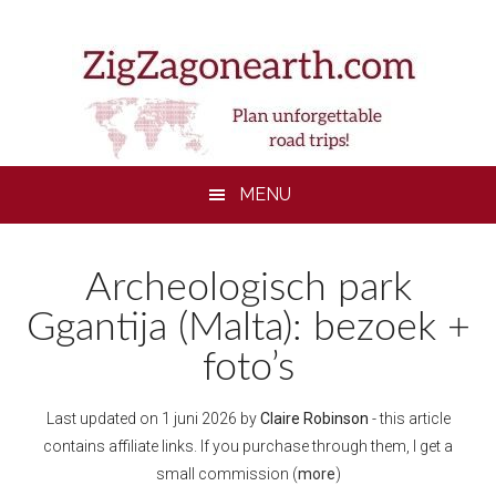
Skip
Skip
Skip
Skip
to
to
to
to
main
secondary
primary
footer
content
menu
sidebar
MENU
Archeologisch park
Ggantija (Malta): bezoek +
foto’s
Last updated on
1 juni 2026
by
Claire Robinson
- this article
contains affiliate links. If you purchase through them, I get a
small commission (
more
)