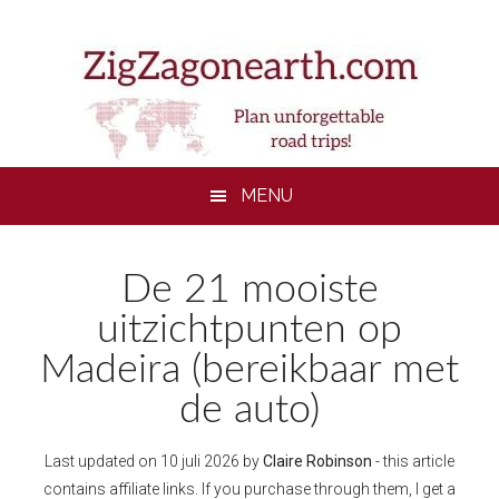
Skip
Skip
Skip
Skip
to
to
to
to
main
secondary
primary
footer
content
menu
sidebar
MENU
De 21 mooiste
uitzichtpunten op
Madeira (bereikbaar met
de auto)
Last updated on
10 juli 2026
by
Claire Robinson
- this article
contains affiliate links. If you purchase through them, I get a