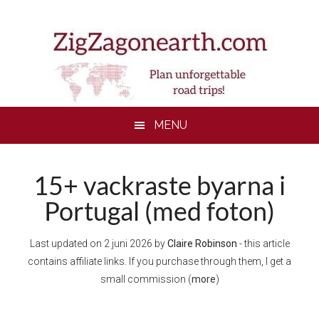
Skip
Skip
Skip
to
to
to
main
secondary
footer
content
menu
MENU
15+ vackraste byarna i
Portugal (med foton)
Last updated on
2 juni 2026
by
Claire Robinson
- this article
contains affiliate links. If you purchase through them, I get a
small commission (
more
)