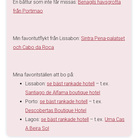
En båttur som inte får missas:
Benagils havsgrotta
från Portimao
Min favoritutflykt från Lissabon:
Sintra Pena-palatset
och Cabo da Roca
Mina favoritställen att bo på:
Lissabon:
se bäst rankade hotell
– t.ex.
Santiago de Alfama boutique hotel
Porto:
se bäst rankade hotell
– t.ex.
Descobertas Boutique Hotel
Lagos:
se bäst rankade hotell
– t.ex.
Uma Cas
A Beira Sol