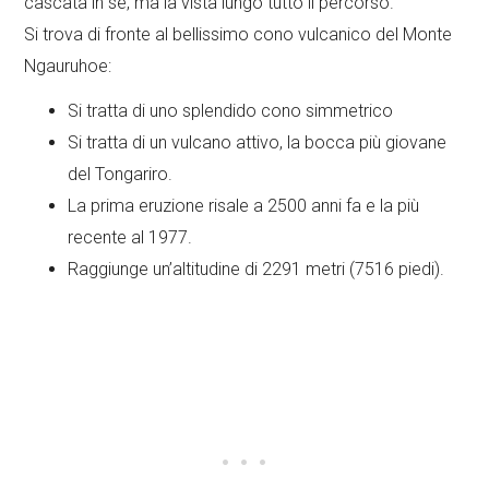
cascata in sé, ma la vista lungo tutto il percorso.
Si trova di fronte al bellissimo cono vulcanico del Monte
Ngauruhoe:
Si tratta di uno splendido cono simmetrico
Si tratta di un vulcano attivo, la bocca più giovane
del Tongariro.
La prima eruzione risale a 2500 anni fa e la più
recente al 1977.
Raggiunge un’altitudine di 2291 metri (7516 piedi).