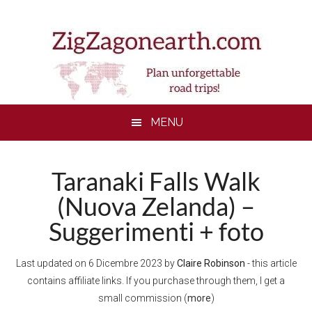
Skip
Skip
Skip
to
to
to
main
secondary
footer
content
menu
MENU
Taranaki Falls Walk
(Nuova Zelanda) –
Suggerimenti + foto
Last updated on
6 Dicembre 2023
by
Claire Robinson
- this article
contains affiliate links. If you purchase through them, I get a
small commission (
more
)