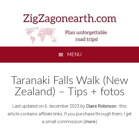
Skip
Skip
Skip
to
to
to
main
secondary
footer
content
menu
MENU
Taranaki Falls Walk (New
Zealand) – Tips + fotos
Last updated on
6. december 2023
by
Claire Robinson
- this
article contains affiliate links. If you purchase through them, I get
a small commission (
more
)