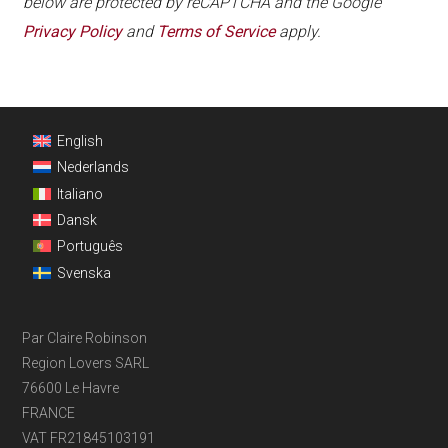
below are protected by reCAPTCHA and the Google
Privacy Policy
and
Terms of Service
apply.
Footer
English
Nederlands
Italiano
Dansk
Português
Svenska
Par Claire Robinson
Region Lovers SARL
76600 Le Havre
FRANCE
VAT FR21845103191