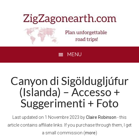
Skip
Skip
Skip
to
to
to
main
secondary
footer
content
menu
MENU
Canyon di Sigöldugljúfur
(Islanda) – Accesso +
Suggerimenti + Foto
Last updated on
1 Novembre 2023
by
Claire Robinson
- this
article contains affiliate links. If you purchase through them, I get
a small commission (
more
)