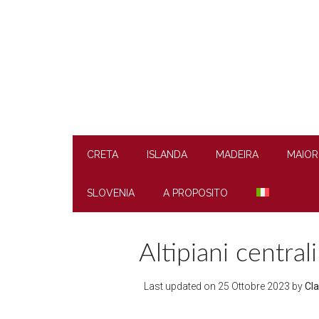
Skip
Skip
Skip
to
to
to
main
secondary
footer
content
menu
CRETA
ISLANDA
MADEIRA
MAIOR
SLOVENIA
A PROPOSITO
Altipiani centrali
Last updated on
25 Ottobre 2023
by
Cla