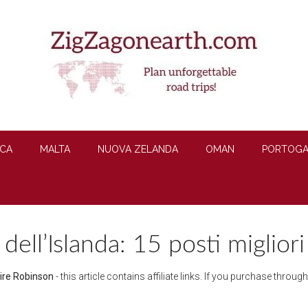
CA
MALTA
NUOVA ZELANDA
OMAN
PORTOGA
 dell’Islanda: 15 posti miglior
ire Robinson
- this article contains affiliate links. If you purchase throu