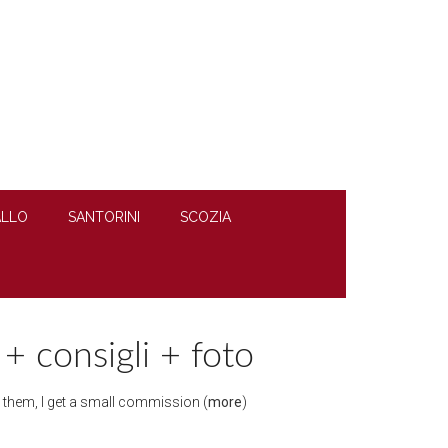
LLO
SANTORINI
SCOZIA
i + consigli + foto
gh them, I get a small commission (
more
)