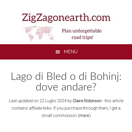
Skip
Skip
Skip
to
to
to
main
secondary
footer
content
menu
MENU
Lago di Bled o di Bohinj:
dove andare?
Last updated on
22 Luglio 2024
by
Claire Robinson
- this article
contains affiliate links. If you purchase through them, I get a
small commission (
more
)