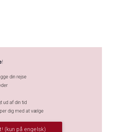
e
!
gge din rejse
eder
t ud af din tid
ælper dig med at vælge
! (kun på engelsk)