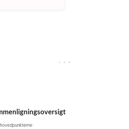
ammenligningsoversigt
er hovedpunkterne: