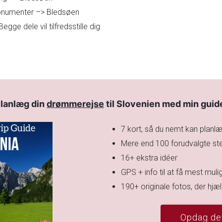
monumenter –> Bledsøen
ge dele vil tilfredsstille dig
lanlæg din
drømmerejse
til Slovenien med min guid
7 kort, så du nemt kan planlæ
Mere end 100 forudvalgte st
16+ ekstra idéer
GPS + info til at få mest mulig
190+ originale fotos, der hj
Opdag det