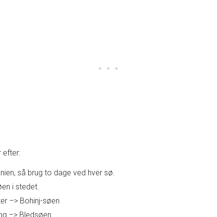
 efter:
enien, så brug to dage ved hver sø.
øen i stedet.
ster –> Bohinj-søen
ing –> Bledsøen