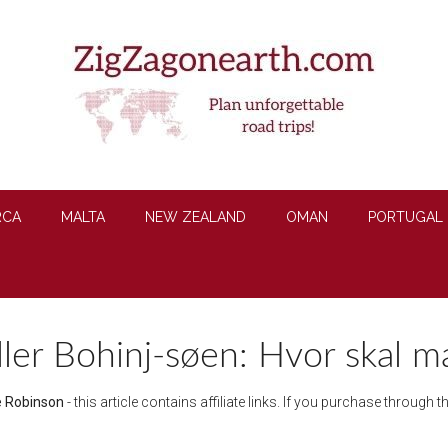
RCA
MALTA
NEW ZEALAND
OMAN
PORTUGAL
ller Bohinj-søen: Hvor skal m
e Robinson
- this article contains affiliate links. If you purchase through