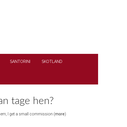
SANTORINI
SKOTLAND
an tage hen?
 them, I get a small commission (
more
)