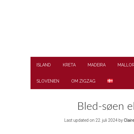
Skip
Skip
Skip
to
to
to
main
secondary
footer
content
menu
ISLAND
KRETA
MADEIRA
MALLO
SLOVENIEN
OM ZIGZAG
Bled-søen e
Last updated on
22. juli 2024
by
Clair