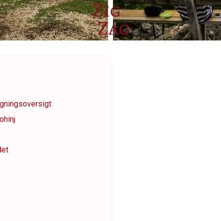
igningsoversigt
ohinj
det