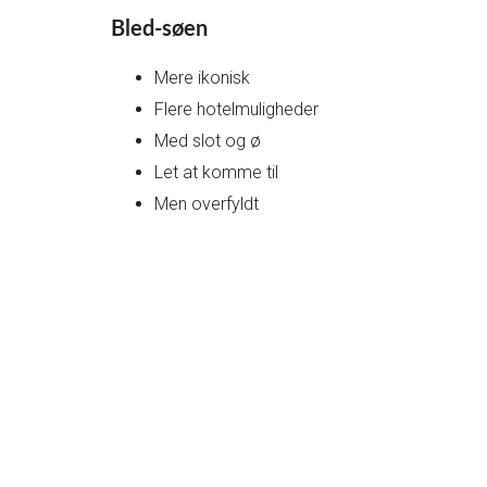
Bled-søen
Mere ikonisk
Flere hotelmuligheder
Med slot og ø
Let at komme til
Men overfyldt