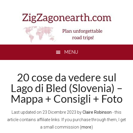
Skip
Skip
Skip
to
to
to
main
secondary
footer
content
menu
MENU
20 cose da vedere sul
Lago di Bled (Slovenia) –
Mappa + Consigli + Foto
Last updated on
23 Dicembre 2023
by
Claire Robinson
- this
article contains affiliate links. If you purchase through them, I get
a small commission (
more
)