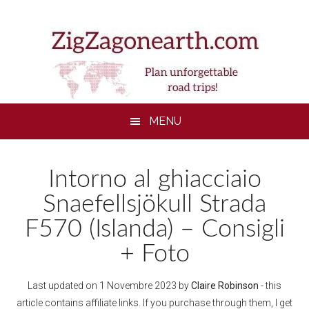
Skip
Skip
Skip
to
to
to
main
secondary
footer
content
menu
MENU
Intorno al ghiacciaio
Snaefellsjökull Strada
F570 (Islanda) – Consigli
+ Foto
Last updated on
1 Novembre 2023
by
Claire Robinson
- this
article contains affiliate links. If you purchase through them, I get