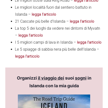
Le migliori soste sulla Ring Road –
legga l’articolo
Le migliori località fuori dal sentiero battuto in
Islanda –
legga l’articolo
21 Cascate più belle d’Islanda –
legga l’articolo
La top 5 dei luoghi da vedere nei dintorni di Myvatn
–
legga l’articolo
I 5 migliori campi di lava in Islanda –
legga l’articolo
Le 5 spiagge di sabbia nera più belle dell’Islanda –
legga l’articolo
Organizzi
il viaggio dei
suoi
sogni
in
Islanda con la mia guida