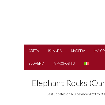
Skip
Skip
Skip
to
to
to
main
secondary
footer
content
menu
CRETA
ISLANDA
MADEIRA
MAIOR
SLOVENIA
A PROPOSITO
Elephant Rocks (Oa
Last updated on
6 Dicembre 2023
by
Cl