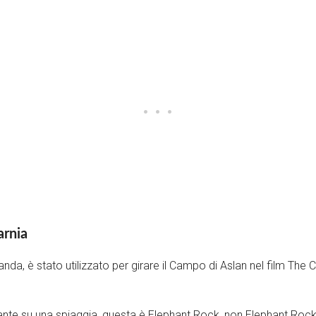
arnia
nda, è stato utilizzato per girare il Campo di Aslan nel film The 
ante su una spiaggia, questa è Elephant Rock, non Elephant Rock