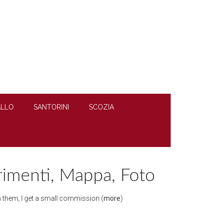
LLO
SANTORINI
SCOZIA
imenti, Mappa, Foto
ugh them, I get a small commission (
more
)