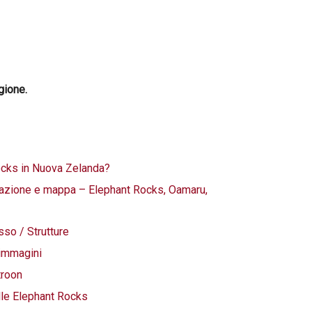
gione.
ocks in Nuova Zelanda?
icazione e mappa – Elephant Rocks, Oamaru,
so / Strutture
 immagini
troon
lle Elephant Rocks