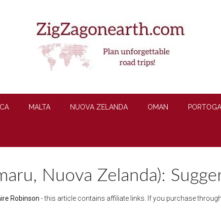
CA
MALTA
NUOVA ZELANDA
OMAN
PORTOGA
maru, Nuova Zelanda): Sugger
aire Robinson
- this article contains affiliate links. If you purchase thro