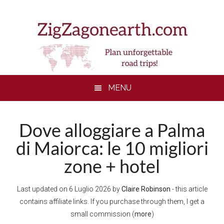
Skip
Skip
Skip
to
to
to
main
secondary
footer
content
menu
MENU
Dove alloggiare a Palma
di Maiorca: le 10 migliori
zone + hotel
Last updated on
6 Luglio 2026
by
Claire Robinson
- this article
contains affiliate links. If you purchase through them, I get a
small commission (
more
)