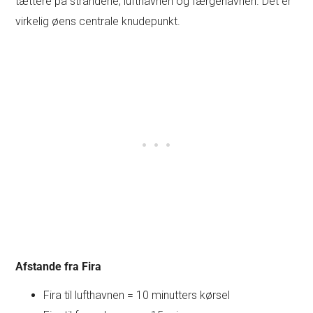
tættere på strandene, lufthavnen og færgehavnen. Det er
virkelig øens centrale knudepunkt.
Afstande fra Fira
Fira til lufthavnen = 10 minutters kørsel