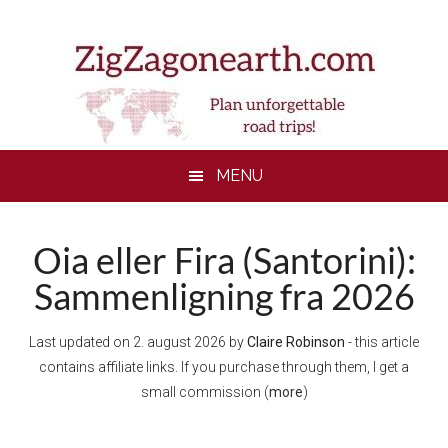
Skip
Skip
Skip
to
to
to
main
secondary
footer
content
menu
MENU
Oia eller Fira (Santorini):
Sammenligning fra 2026
Last updated on
2. august 2026
by
Claire Robinson
- this article
contains affiliate links. If you purchase through them, I get a
small commission (
more
)