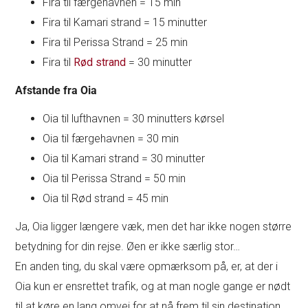
Fira til færgehavnen = 15 min
Fira til Kamari strand = 15 minutter
Fira til Perissa Strand = 25 min
Fira til
Rød strand
= 30 minutter
Afstande fra Oia
Oia til lufthavnen = 30 minutters kørsel
Oia til færgehavnen = 30 min
Oia til Kamari strand = 30 minutter
Oia til Perissa Strand = 50 min
Oia til Rød strand = 45 min
Ja, Oia ligger længere væk, men det har ikke nogen større
betydning for din rejse. Øen er ikke særlig stor…
En anden ting, du skal være opmærksom på, er, at der i
Oia kun er ensrettet trafik, og at man nogle gange er nødt
til at køre en lang omvej for at nå frem til sin destination