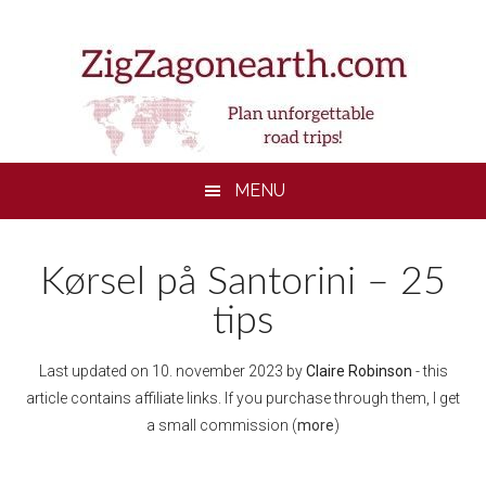
Skip
Skip
Skip
to
to
to
main
secondary
footer
content
menu
MENU
Kørsel på Santorini – 25
tips
Last updated on
10. november 2023
by
Claire Robinson
- this
article contains affiliate links. If you purchase through them, I get
a small commission (
more
)