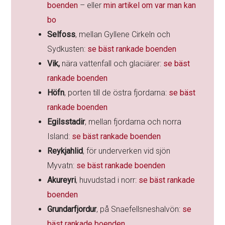
boenden
– eller
min artikel om var man kan
bo
Selfoss
, mellan Gyllene Cirkeln och
Sydkusten:
se bäst rankade boenden
Vik,
nära vattenfall och glaciärer:
se bäst
rankade boenden
Höfn
, porten till de östra fjordarna:
se bäst
rankade boenden
Egilsstadir
, mellan fjordarna och norra
Island:
se bäst rankade boenden
Reykjahlid
, för underverken vid sjön
Myvatn:
se bäst rankade boenden
Akureyri
, huvudstad i norr:
se bäst rankade
boenden
Grundarfjordur
, på Snaefellsneshalvön:
se
bäst rankade boenden