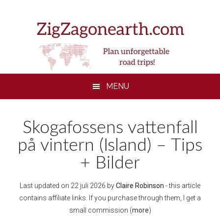
Skip
Skip
Skip
Skip
to
to
to
to
main
secondary
primary
footer
content
menu
sidebar
MENU
Skogafossens vattenfall
på vintern (Island) – Tips
+ Bilder
Last updated on
22 juli 2026
by
Claire Robinson
- this article
contains affiliate links. If you purchase through them, I get a
small commission (
more
)