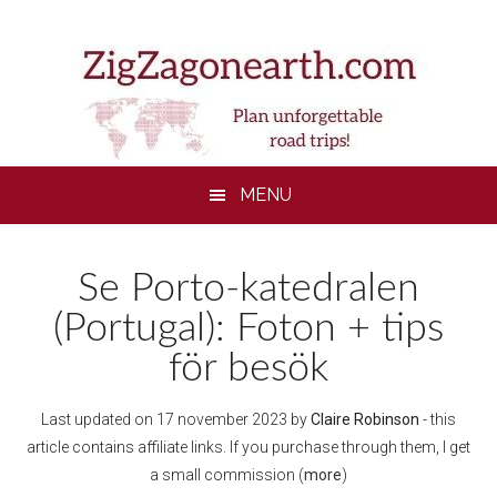
Skip
Skip
Skip
to
to
to
main
secondary
footer
content
menu
MENU
Se Porto-katedralen
(Portugal): Foton + tips
för besök
Last updated on
17 november 2023
by
Claire Robinson
- this
article contains affiliate links. If you purchase through them, I get
a small commission (
more
)