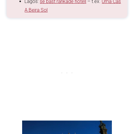
Lagos:
se bäst rankade hotell
– t.ex.
Uma Cas
A Beira Sol