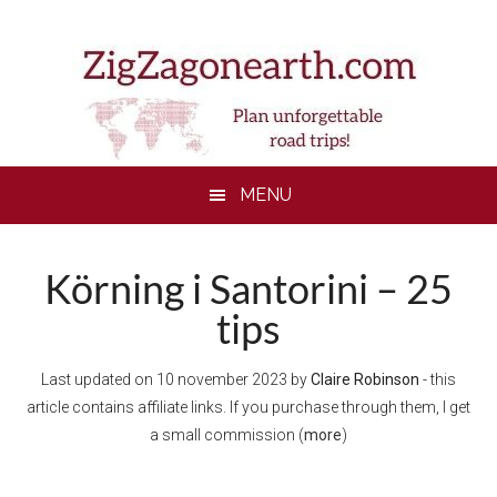
Skip
Skip
Skip
to
to
to
main
secondary
footer
content
menu
MENU
Körning i Santorini – 25
tips
Last updated on
10 november 2023
by
Claire Robinson
- this
article contains affiliate links. If you purchase through them, I get
a small commission (
more
)