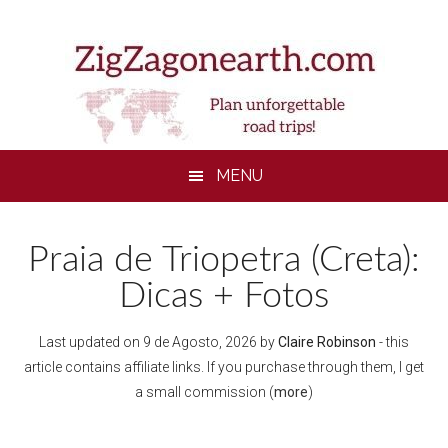
Skip
Skip
Skip
to
to
to
main
secondary
footer
content
menu
MENU
Praia de Triopetra (Creta):
Dicas + Fotos
Last updated on
9 de Agosto, 2026
by
Claire Robinson
- this
article contains affiliate links. If you purchase through them, I get
a small commission (
more
)