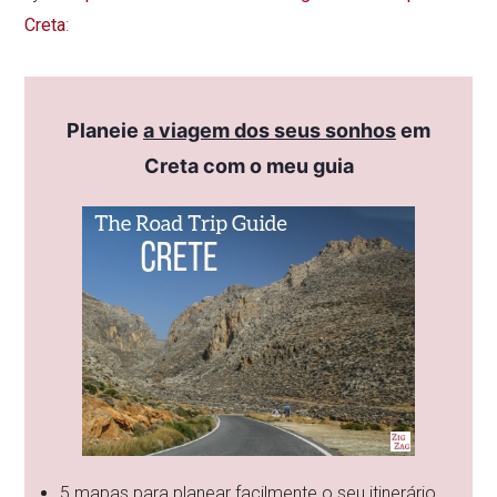
Creta
:
Planeie
a viagem dos seus sonhos
em
Creta com o meu guia
5 mapas para planear facilmente o seu itinerário