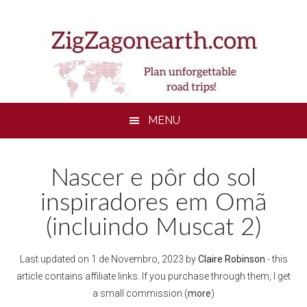
Skip
Skip
Skip
to
to
to
main
secondary
footer
content
menu
MENU
Nascer e pôr do sol
inspiradores em Omã
(incluindo Muscat 2)
Last updated on
1 de Novembro, 2023
by
Claire Robinson
- this
article contains affiliate links. If you purchase through them, I get
a small commission (
more
)