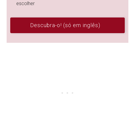
escolher
Descubra-o! (só em inglês)