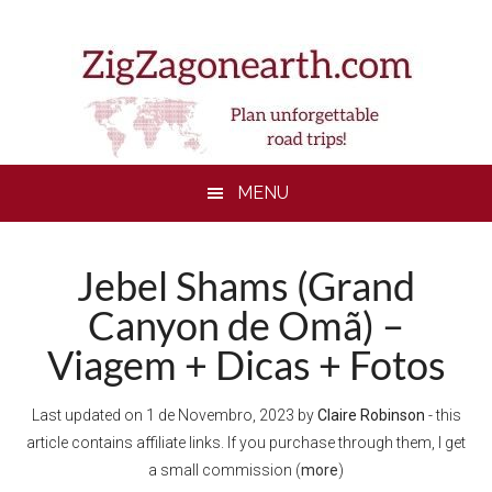
Skip
Skip
Skip
to
to
to
main
secondary
footer
content
menu
MENU
Jebel Shams (Grand
Canyon de Omã) –
Viagem + Dicas + Fotos
Last updated on
1 de Novembro, 2023
by
Claire Robinson
- this
article contains affiliate links. If you purchase through them, I get
a small commission (
more
)