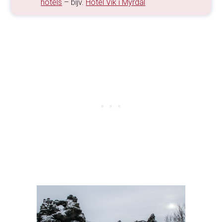
hotels
– bijv.
Hotel Vik i Myrdal