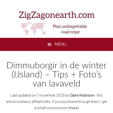
Skip
Skip
Skip
to
to
to
main
secondary
footer
content
menu
MENU
Dimmuborgir in de winter
(IJsland) – Tips + Foto’s
van lavaveld
Last updated on
1 november 2023
by
Claire Robinson
- this
article contains affiliate links. If you purchase through them, I get
a small commission (
more
)