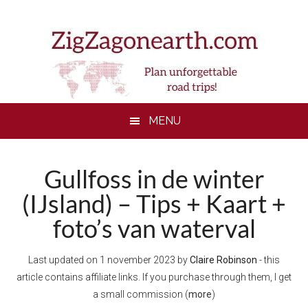
Skip
Skip
Skip
to
to
to
main
secondary
footer
content
menu
MENU
Gullfoss in de winter
(IJsland) – Tips + Kaart +
foto’s van waterval
Last updated on
1 november 2023
by
Claire Robinson
- this
article contains affiliate links. If you purchase through them, I get
a small commission (
more
)