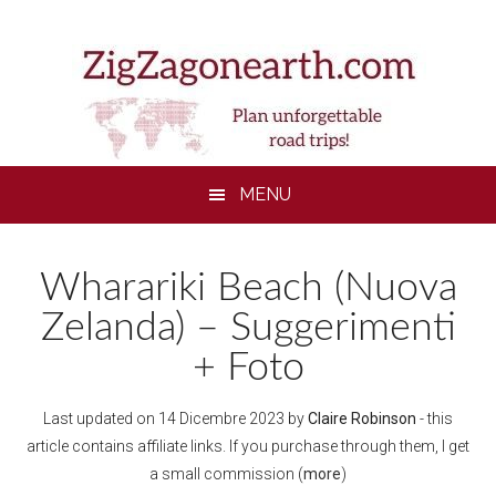
Skip
Skip
Skip
to
to
to
main
secondary
footer
content
menu
MENU
Wharariki Beach (Nuova
Zelanda) – Suggerimenti
+ Foto
Last updated on
14 Dicembre 2023
by
Claire Robinson
- this
article contains affiliate links. If you purchase through them, I get
a small commission (
more
)