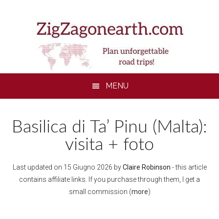
Skip
Skip
Skip
to
to
to
main
secondary
footer
content
menu
MENU
Basilica di Ta’ Pinu (Malta):
visita + foto
Last updated on
15 Giugno 2026
by
Claire Robinson
- this article
contains affiliate links. If you purchase through them, I get a
small commission (
more
)