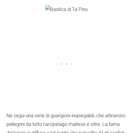
Ne seguì una serie di guarigioni inspiegabili, che attirarono
pellegrini da tutto l’arcipelago maltese e oltre. La fama
del luogo si diffuse a tal punto che papa Pio XI gli conferì