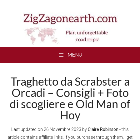
Skip
Skip
Skip
to
to
to
main
secondary
footer
content
menu
MENU
Traghetto da Scrabster a
Orcadi – Consigli + Foto
di scogliere e Old Man of
Hoy
Last updated on
26 Novembre 2023
by
Claire Robinson
- this
article contains affiliate links. If you purchase through them, I get