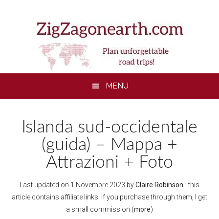
Skip
Skip
Skip
to
to
to
main
secondary
footer
content
menu
MENU
Islanda sud-occidentale
(guida) – Mappa +
Attrazioni + Foto
Last updated on
1 Novembre 2023
by
Claire Robinson
- this
article contains affiliate links. If you purchase through them, I get
a small commission (
more
)