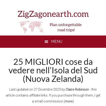
Skip
Skip
Skip
to
to
to
main
secondary
footer
content
menu
MENU
25 MIGLIORI cose da
vedere nell’Isola del Sud
(Nuova Zelanda)
Last updated on
27 Dicembre 2023
by
Claire Robinson
- this
article contains affiliate links. If you purchase through them, I get
a small commission (
more
)