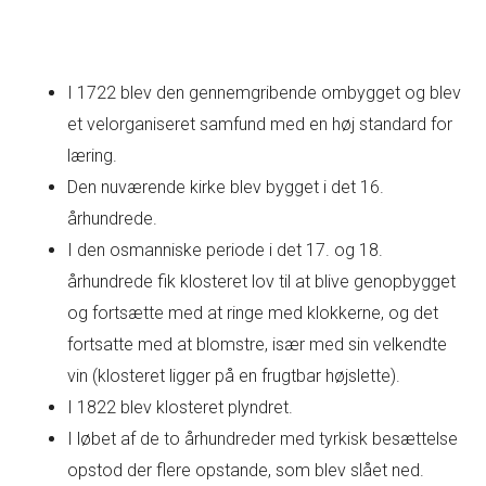
I 1722 blev den gennemgribende ombygget og blev
et velorganiseret samfund med en høj standard for
læring.
Den nuværende kirke blev bygget i det 16.
århundrede.
I den osmanniske periode i det 17. og 18.
århundrede fik klosteret lov til at blive genopbygget
og fortsætte med at ringe med klokkerne, og det
fortsatte med at blomstre, især med sin velkendte
vin (klosteret ligger på en frugtbar højslette).
I 1822 blev klosteret plyndret.
I løbet af de to århundreder med tyrkisk besættelse
opstod der flere opstande, som blev slået ned.