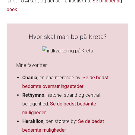
langt fra Arkadi, og det ser fantastisk ud.
Se billeder og
book.
Hvor skal man bo på Kreta?
Mine favoritter:
Chania
, en
charmerende by:
Se de bedst
bedømte overnatningssteder
Rethymno
, historie, strand og central
beliggenhed:
Se de bedst bedømte
muligheder
Heraklion
, den største by:
Se de bedst
bedømte muligheder