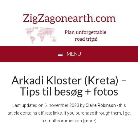
Skip
Skip
Skip
to
to
to
main
secondary
footer
content
menu
MENU
Arkadi Kloster (Kreta) –
Tips til besøg + fotos
Last updated on
6. november 2023
by
Claire Robinson
- this
article contains affiliate links. If you purchase through them, I get
a small commission (
more
)