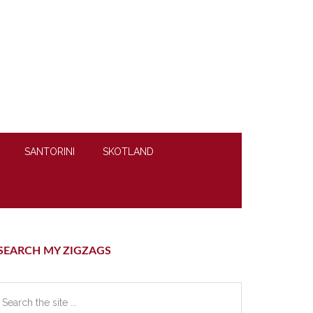
SANTORINI
SKOTLAND
rimary
SEARCH MY ZIGZAGS
idebar
earch
e