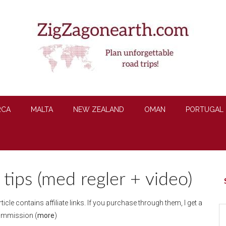
RCA
MALTA
NEW ZEALAND
OMAN
PORTUGAL
tips (med regler + video)
P
S
rticle contains affiliate links. If you purchase through them, I get a
S
ommission (
more
)
th