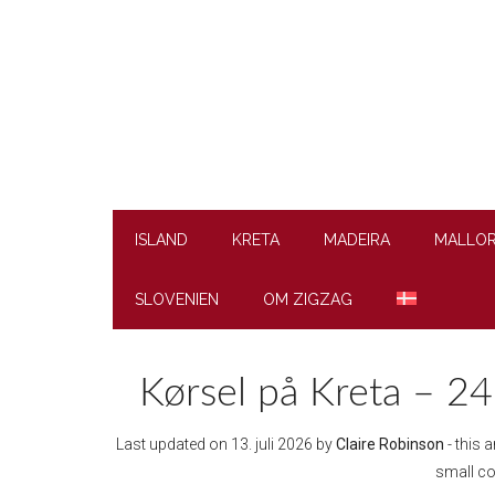
Skip
Skip
Skip
Skip
to
to
to
to
main
secondary
primary
footer
content
menu
sidebar
ISLAND
KRETA
MADEIRA
MALLO
SLOVENIEN
OM ZIGZAG
Kørsel på Kreta – 24 
Last updated on
13. juli 2026
by
Claire Robinson
- this a
small c