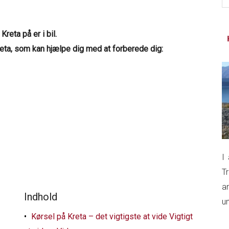
si
...
reta på er i bil.
eta, som kan hjælpe dig med at forberede dig:
I
T
a
Indhold
un
Kørsel på Kreta – det vigtigste at vide Vigtigt