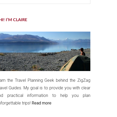
te
HI! I’M CLAIRE
 am the Travel Planning Geek behind the ZigZag
ravel Guides. My goal is to provide you with clear
nd practical information to help you plan
forgettable trips!
Read more